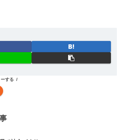
ローする
事